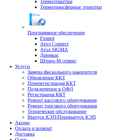
Термоэтикетки
Термотрансферные этикетки
Программное обеспечение
Frontol
Атол Connect
Атол SIGMA
Дримкас
Штрих-М сервис
Услуги
Замена фискального накопителя
Обновление ККТ
Перерегистрация ККТ
Подключение к ОФД
Регистрация ККТ
Ремонт кассового оборудования
Ремонт торгового оборудования
Техническое обслуживание
Выпуск КЭП/Перевыпуск КЭП
Акции
Оплата и возврат
Доставка
О нас