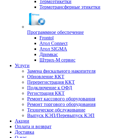
Термоэтикетки
Термотрансферные этикетки
Программное обеспечение
Frontol
Атол Connect
Атол SIGMA
Дримкас
Штрих-М сервис
Услуги
Замена фискального накопителя
Обновление ККТ
Перерегистрация ККТ
Подключение к ОФД
Регистрация ККТ
Ремонт кассового оборудования
Ремонт торгового оборудования
Техническое обслуживание
Выпуск КЭП/Перевыпуск КЭП
Акции
Оплата и возврат
Доставка
О нас