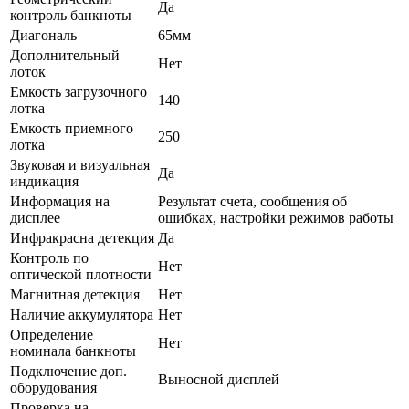
Да
контроль банкноты
Диагональ
65мм
Дополнительный
Нет
лоток
Емкость загрузочного
140
лотка
Емкость приемного
250
лотка
Звуковая и визуальная
Да
индикация
Информация на
Результат счета, сообщения об
дисплее
ошибках, настройки режимов работы
Инфракрасна детекция
Да
Контроль по
Нет
оптической плотности
Магнитная детекция
Нет
Наличие аккумулятора
Нет
Определение
Нет
номинала банкноты
Подключение доп.
Выносной дисплей
оборудования
Проверка на