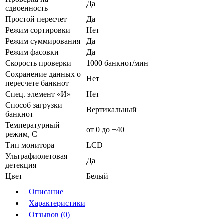
Да
сдвоенность
Простой пересчет
Да
Режим сортировки
Нет
Режим суммирования
Да
Режим фасовки
Да
Скорость проверки
1000 банкнот/мин
Сохранение данных о
Нет
пересчете банкнот
Спец. элемент «И»
Нет
Способ загрузки
Вертикальный
банкнот
Температурный
от 0 до +40
режим, С
Тип монитора
LCD
Ультрафиолетовая
Да
детекция
Цвет
Белый
Описание
Характеристики
Отзывов (0)