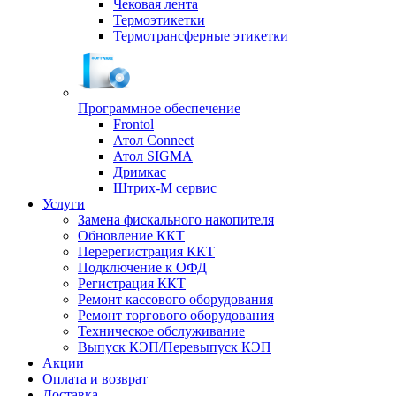
Чековая лента
Термоэтикетки
Термотрансферные этикетки
Программное обеспечение
Frontol
Атол Connect
Атол SIGMA
Дримкас
Штрих-М сервис
Услуги
Замена фискального накопителя
Обновление ККТ
Перерегистрация ККТ
Подключение к ОФД
Регистрация ККТ
Ремонт кассового оборудования
Ремонт торгового оборудования
Техническое обслуживание
Выпуск КЭП/Перевыпуск КЭП
Акции
Оплата и возврат
Доставка