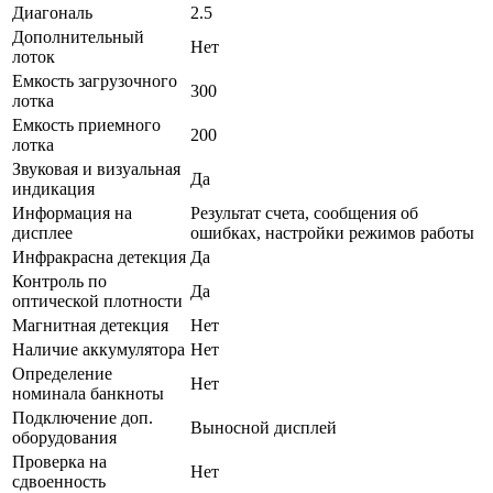
Диагональ
2.5
Дополнительный
Нет
лоток
Емкость загрузочного
300
лотка
Емкость приемного
200
лотка
Звуковая и визуальная
Да
индикация
Информация на
Результат счета, сообщения об
дисплее
ошибках, настройки режимов работы
Инфракрасна детекция
Да
Контроль по
Да
оптической плотности
Магнитная детекция
Нет
Наличие аккумулятора
Нет
Определение
Нет
номинала банкноты
Подключение доп.
Выносной дисплей
оборудования
Проверка на
Нет
сдвоенность