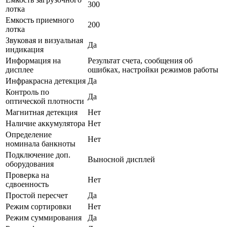
300
лотка
Емкость приемного
200
лотка
Звуковая и визуальная
Да
индикация
Информация на
Результат счета, сообщения об
дисплее
ошибках, настройки режимов работы
Инфракрасна детекция
Да
Контроль по
Да
оптической плотности
Магнитная детекция
Нет
Наличие аккумулятора
Нет
Определение
Нет
номинала банкноты
Подключение доп.
Выносной дисплей
оборудования
Проверка на
Нет
сдвоенность
Простой пересчет
Да
Режим сортировки
Нет
Режим суммирования
Да