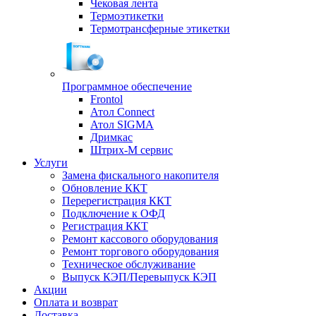
Чековая лента
Термоэтикетки
Термотрансферные этикетки
Программное обеспечение
Frontol
Атол Connect
Атол SIGMA
Дримкас
Штрих-М сервис
Услуги
Замена фискального накопителя
Обновление ККТ
Перерегистрация ККТ
Подключение к ОФД
Регистрация ККТ
Ремонт кассового оборудования
Ремонт торгового оборудования
Техническое обслуживание
Выпуск КЭП/Перевыпуск КЭП
Акции
Оплата и возврат
Доставка