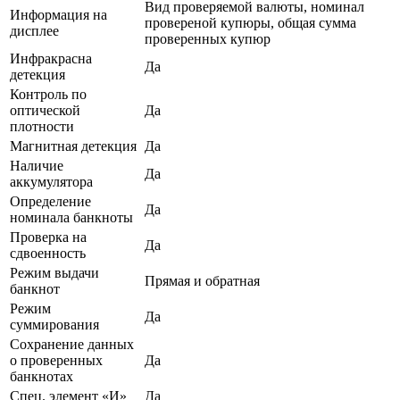
Вид проверяемой валюты, номинал
Информация на
провереной купюры, общая сумма
дисплее
проверенных купюр
Инфракрасна
Да
детекция
Контроль по
оптической
Да
плотности
Магнитная детекция
Да
Наличие
Да
аккумулятора
Определение
Да
номинала банкноты
Проверка на
Да
сдвоенность
Режим выдачи
Прямая и обратная
банкнот
Режим
Да
суммирования
Сохранение данных
о проверенных
Да
банкнотах
Спец. элемент «И»
Да