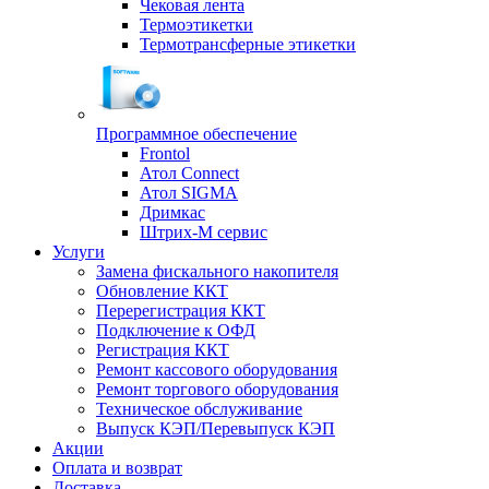
Чековая лента
Термоэтикетки
Термотрансферные этикетки
Программное обеспечение
Frontol
Атол Connect
Атол SIGMA
Дримкас
Штрих-М сервис
Услуги
Замена фискального накопителя
Обновление ККТ
Перерегистрация ККТ
Подключение к ОФД
Регистрация ККТ
Ремонт кассового оборудования
Ремонт торгового оборудования
Техническое обслуживание
Выпуск КЭП/Перевыпуск КЭП
Акции
Оплата и возврат
Доставка