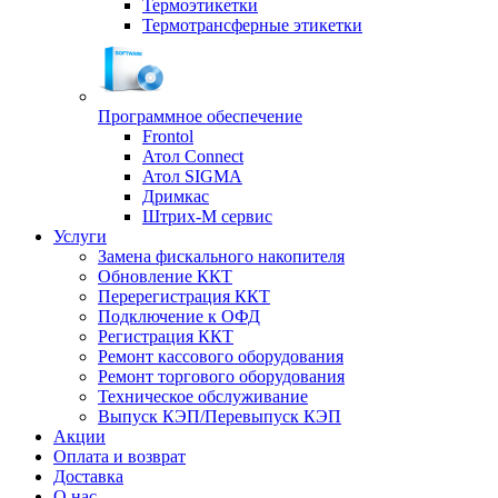
Термоэтикетки
Термотрансферные этикетки
Программное обеспечение
Frontol
Атол Connect
Атол SIGMA
Дримкас
Штрих-М сервис
Услуги
Замена фискального накопителя
Обновление ККТ
Перерегистрация ККТ
Подключение к ОФД
Регистрация ККТ
Ремонт кассового оборудования
Ремонт торгового оборудования
Техническое обслуживание
Выпуск КЭП/Перевыпуск КЭП
Акции
Оплата и возврат
Доставка
О нас