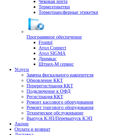
Чековая лента
Термоэтикетки
Термотрансферные этикетки
Программное обеспечение
Frontol
Атол Connect
Атол SIGMA
Дримкас
Штрих-М сервис
Услуги
Замена фискального накопителя
Обновление ККТ
Перерегистрация ККТ
Подключение к ОФД
Регистрация ККТ
Ремонт кассового оборудования
Ремонт торгового оборудования
Техническое обслуживание
Выпуск КЭП/Перевыпуск КЭП
Акции
Оплата и возврат
Доставка