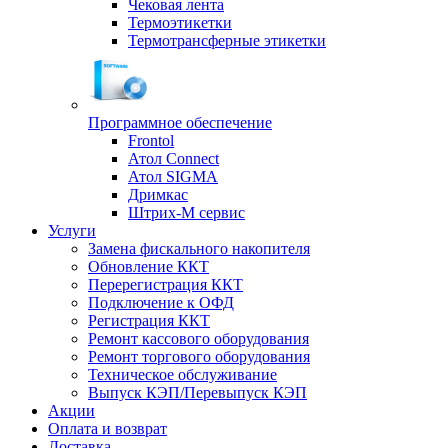
Чековая лента
Термоэтикетки
Термотрансферные этикетки
Программное обеспечение
Frontol
Атол Connect
Атол SIGMA
Дримкас
Штрих-М сервис
Услуги
Замена фискального накопителя
Обновление ККТ
Перерегистрация ККТ
Подключение к ОФД
Регистрация ККТ
Ремонт кассового оборудования
Ремонт торгового оборудования
Техническое обслуживание
Выпуск КЭП/Перевыпуск КЭП
Акции
Оплата и возврат
Доставка