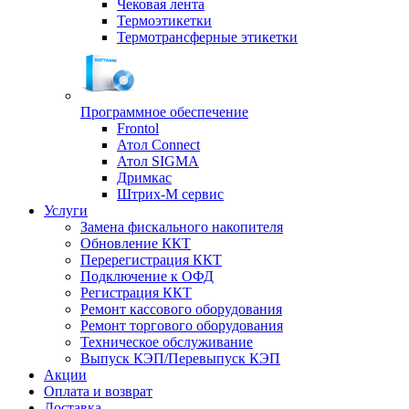
Чековая лента
Термоэтикетки
Термотрансферные этикетки
Программное обеспечение
Frontol
Атол Connect
Атол SIGMA
Дримкас
Штрих-М сервис
Услуги
Замена фискального накопителя
Обновление ККТ
Перерегистрация ККТ
Подключение к ОФД
Регистрация ККТ
Ремонт кассового оборудования
Ремонт торгового оборудования
Техническое обслуживание
Выпуск КЭП/Перевыпуск КЭП
Акции
Оплата и возврат
Доставка