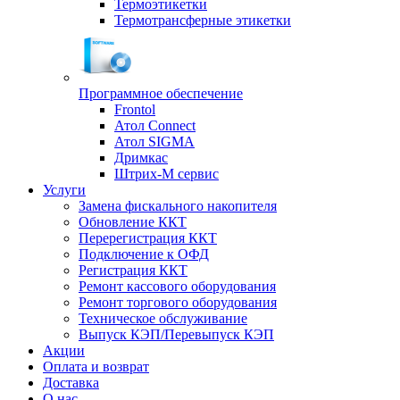
Термоэтикетки
Термотрансферные этикетки
Программное обеспечение
Frontol
Атол Connect
Атол SIGMA
Дримкас
Штрих-М сервис
Услуги
Замена фискального накопителя
Обновление ККТ
Перерегистрация ККТ
Подключение к ОФД
Регистрация ККТ
Ремонт кассового оборудования
Ремонт торгового оборудования
Техническое обслуживание
Выпуск КЭП/Перевыпуск КЭП
Акции
Оплата и возврат
Доставка
О нас