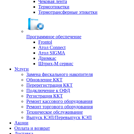
Чековая лента
Термоэтикетки
Термотрансферные этикетки
Программное обеспечение
Frontol
Атол Connect
Атол SIGMA
Дримкас
Штрих-М сервис
Услуги
Замена фискального накопителя
Обновление ККТ
Перерегистрация ККТ
Подключение к ОФД
Регистрация ККТ
Ремонт кассового оборудования
Ремонт торгового оборудования
Техническое обслуживание
Выпуск КЭП/Перевыпуск КЭП
Акции
Оплата и возврат
Доставка