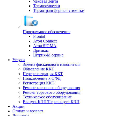
Чековая лента
Термоэтикетки
Термотрансферные этикетки
Программное обеспечение
Frontol
Атол Connect
Атол SIGMA
Дримкас
Штрих-М сервис
Услуги
Замена фискального накопителя
Обновление ККТ
Перерегистрация ККТ
Подключение к ОФД
Регистрация ККТ
Ремонт кассового оборудования
Ремонт торгового оборудования
Техническое обслуживание
Выпуск КЭП/Перевыпуск КЭП
Акции
Оплата и возврат
Доставка