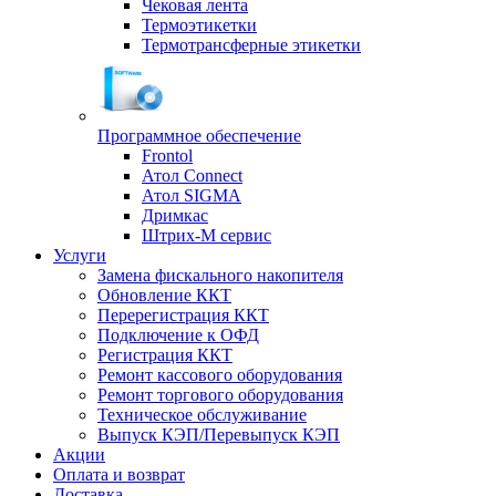
Чековая лента
Термоэтикетки
Термотрансферные этикетки
Программное обеспечение
Frontol
Атол Connect
Атол SIGMA
Дримкас
Штрих-М сервис
Услуги
Замена фискального накопителя
Обновление ККТ
Перерегистрация ККТ
Подключение к ОФД
Регистрация ККТ
Ремонт кассового оборудования
Ремонт торгового оборудования
Техническое обслуживание
Выпуск КЭП/Перевыпуск КЭП
Акции
Оплата и возврат
Доставка