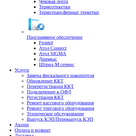
Чековая лента
Термоэтикетки
Термотрансферные этикетки
Программное обеспечение
Frontol
Атол Connect
Атол SIGMA
Дримкас
Штрих-М сервис
Услуги
Замена фискального накопителя
Обновление ККТ
Перерегистрация ККТ
Подключение к ОФД
Регистрация ККТ
Ремонт кассового оборудования
Ремонт торгового оборудования
Техническое обслуживание
Выпуск КЭП/Перевыпуск КЭП
Акции
Оплата и возврат
Доставка