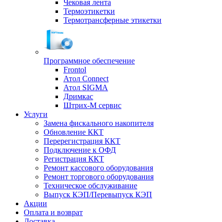
Чековая лента
Термоэтикетки
Термотрансферные этикетки
Программное обеспечение
Frontol
Атол Connect
Атол SIGMA
Дримкас
Штрих-М сервис
Услуги
Замена фискального накопителя
Обновление ККТ
Перерегистрация ККТ
Подключение к ОФД
Регистрация ККТ
Ремонт кассового оборудования
Ремонт торгового оборудования
Техническое обслуживание
Выпуск КЭП/Перевыпуск КЭП
Акции
Оплата и возврат
Доставка