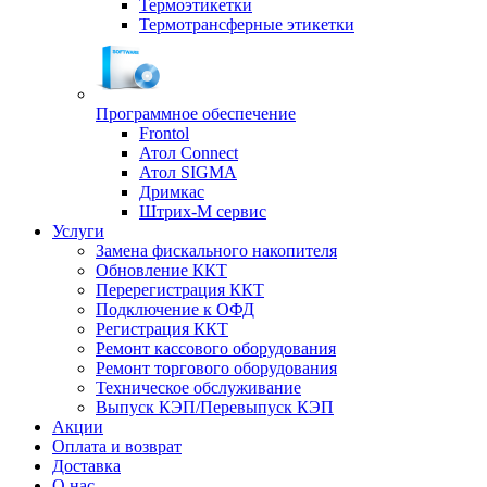
Термоэтикетки
Термотрансферные этикетки
Программное обеспечение
Frontol
Атол Connect
Атол SIGMA
Дримкас
Штрих-М сервис
Услуги
Замена фискального накопителя
Обновление ККТ
Перерегистрация ККТ
Подключение к ОФД
Регистрация ККТ
Ремонт кассового оборудования
Ремонт торгового оборудования
Техническое обслуживание
Выпуск КЭП/Перевыпуск КЭП
Акции
Оплата и возврат
Доставка
О нас