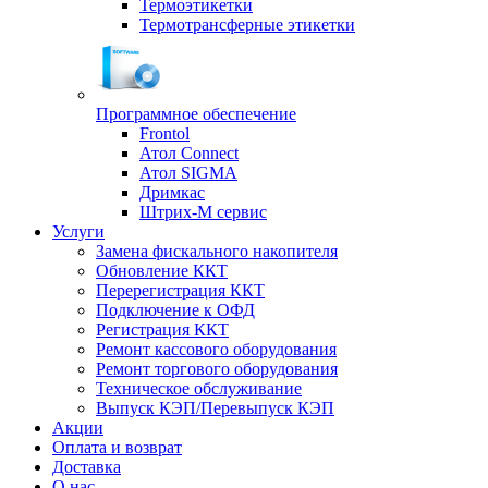
Термоэтикетки
Термотрансферные этикетки
Программное обеспечение
Frontol
Атол Connect
Атол SIGMA
Дримкас
Штрих-М сервис
Услуги
Замена фискального накопителя
Обновление ККТ
Перерегистрация ККТ
Подключение к ОФД
Регистрация ККТ
Ремонт кассового оборудования
Ремонт торгового оборудования
Техническое обслуживание
Выпуск КЭП/Перевыпуск КЭП
Акции
Оплата и возврат
Доставка
О нас