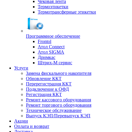
Чековая лента
Термоэтикетки
Термотрансферные этикетки
Программное обеспечение
Frontol
Атол Connect
Атол SIGMA
Дримкас
Штрих-М сервис
Услуги
Замена фискального накопителя
Обновление ККТ
Перерегистрация ККТ
Подключение к ОФД
Регистрация ККТ
Ремонт кассового оборудования
Ремонт торгового оборудования
Техническое обслуживание
Выпуск КЭП/Перевыпуск КЭП
Акции
Оплата и возврат
Доставка