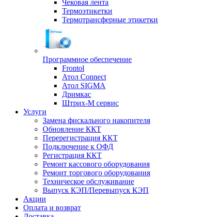
Чековая лента
Термоэтикетки
Термотрансферные этикетки
Программное обеспечение
Frontol
Атол Connect
Атол SIGMA
Дримкас
Штрих-М сервис
Услуги
Замена фискального накопителя
Обновление ККТ
Перерегистрация ККТ
Подключение к ОФД
Регистрация ККТ
Ремонт кассового оборудования
Ремонт торгового оборудования
Техническое обслуживание
Выпуск КЭП/Перевыпуск КЭП
Акции
Оплата и возврат
Доставка