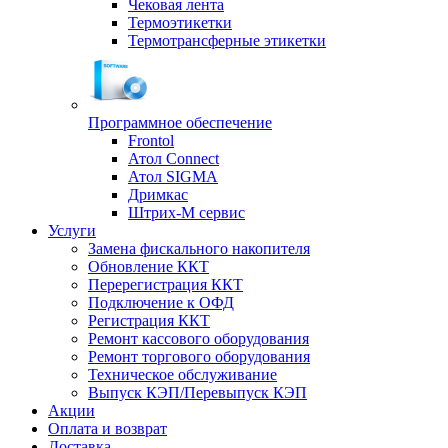
Чековая лента
Термоэтикетки
Термотрансферные этикетки
Программное обеспечение
Frontol
Атол Connect
Атол SIGMA
Дримкас
Штрих-М сервис
Услуги
Замена фискального накопителя
Обновление ККТ
Перерегистрация ККТ
Подключение к ОФД
Регистрация ККТ
Ремонт кассового оборудования
Ремонт торгового оборудования
Техническое обслуживание
Выпуск КЭП/Перевыпуск КЭП
Акции
Оплата и возврат
Доставка