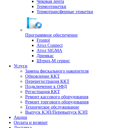
Чековая лента
Термоэтикетки
Термотрансферные этикетки
Программное обеспечение
Frontol
Атол Connect
Атол SIGMA
Дримкас
Штрих-М сервис
Услуги
Замена фискального накопителя
Обновление ККТ
Перерегистрация ККТ
Подключение к ОФД
Регистрация ККТ
Ремонт кассового оборудования
Ремонт торгового оборудования
Техническое обслуживание
Выпуск КЭП/Перевыпуск КЭП
Акции
Оплата и возврат
Доставка