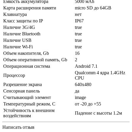
Емкость аккумулятора
5000 мАh
Карта расширения памяти
micro SD до 64GB
Клавиатура
нет
Класс защиты по IP
IP67
Наличие 3G/4G
true
Наличие Bluetooth
true
Наличие USB
true
Наличие Wi-Fi
true
Объем накопителя, Gb
16
Объем оперативной память, Gb
2
Операционная система
Android 7.1
Qualcomm 4 ядра 1.4GHz
Процессор
CPU
Разрешение экрана
640х480
Сенсорная панель
да
Считывающий элемент
image
Температурный режим, С
от -20 до +55
Устойчивость к внешним
Падение с высоты 1.2м
воздействиям
Написать отзыв