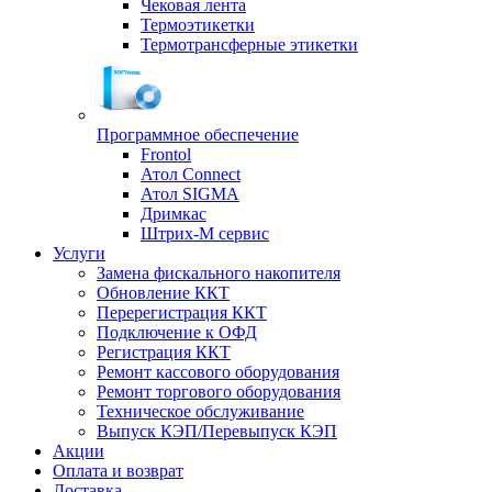
Чековая лента
Термоэтикетки
Термотрансферные этикетки
Программное обеспечение
Frontol
Атол Connect
Атол SIGMA
Дримкас
Штрих-М сервис
Услуги
Замена фискального накопителя
Обновление ККТ
Перерегистрация ККТ
Подключение к ОФД
Регистрация ККТ
Ремонт кассового оборудования
Ремонт торгового оборудования
Техническое обслуживание
Выпуск КЭП/Перевыпуск КЭП
Акции
Оплата и возврат
Доставка