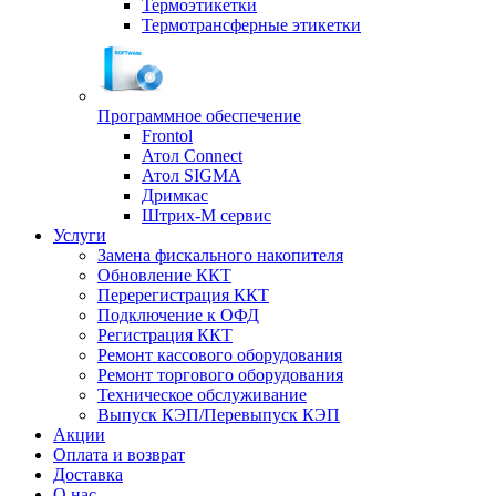
Термоэтикетки
Термотрансферные этикетки
Программное обеспечение
Frontol
Атол Connect
Атол SIGMA
Дримкас
Штрих-М сервис
Услуги
Замена фискального накопителя
Обновление ККТ
Перерегистрация ККТ
Подключение к ОФД
Регистрация ККТ
Ремонт кассового оборудования
Ремонт торгового оборудования
Техническое обслуживание
Выпуск КЭП/Перевыпуск КЭП
Акции
Оплата и возврат
Доставка
О нас