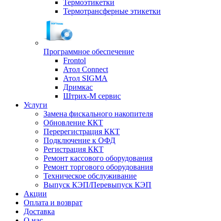
Термоэтикетки
Термотрансферные этикетки
Программное обеспечение
Frontol
Атол Connect
Атол SIGMA
Дримкас
Штрих-М сервис
Услуги
Замена фискального накопителя
Обновление ККТ
Перерегистрация ККТ
Подключение к ОФД
Регистрация ККТ
Ремонт кассового оборудования
Ремонт торгового оборудования
Техническое обслуживание
Выпуск КЭП/Перевыпуск КЭП
Акции
Оплата и возврат
Доставка
О нас