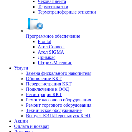
Чековая лента
Термоэтикетки
Термотрансферные этикетки
Программное обеспечение
Frontol
Атол Connect
Атол SIGMA
Дримкас
Штрих-М сервис
Услуги
Замена фискального накопителя
Обновление ККТ
Перерегистрация ККТ
Подключение к ОФД
Регистрация ККТ
Ремонт кассового оборудования
Ремонт торгового оборудования
Техническое обслуживание
Выпуск КЭП/Перевыпуск КЭП
Акции
Оплата и возврат
Доставка