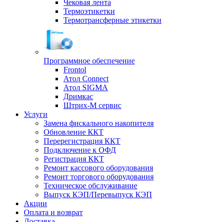
Чековая лента
Термоэтикетки
Термотрансферные этикетки
Программное обеспечение
Frontol
Атол Connect
Атол SIGMA
Дримкас
Штрих-М сервис
Услуги
Замена фискального накопителя
Обновление ККТ
Перерегистрация ККТ
Подключение к ОФД
Регистрация ККТ
Ремонт кассового оборудования
Ремонт торгового оборудования
Техническое обслуживание
Выпуск КЭП/Перевыпуск КЭП
Акции
Оплата и возврат
Доставка