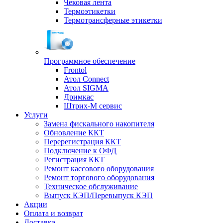
Чековая лента
Термоэтикетки
Термотрансферные этикетки
Программное обеспечение
Frontol
Атол Connect
Атол SIGMA
Дримкас
Штрих-М сервис
Услуги
Замена фискального накопителя
Обновление ККТ
Перерегистрация ККТ
Подключение к ОФД
Регистрация ККТ
Ремонт кассового оборудования
Ремонт торгового оборудования
Техническое обслуживание
Выпуск КЭП/Перевыпуск КЭП
Акции
Оплата и возврат
Доставка