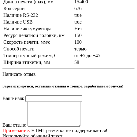
Длина печати (max), мм
15-400
Код серии
676
Наличие RS-232
true
Наличие USB
true
Наличие аккумулятора
Нет
Ресурс печатной головки, км
150
Скорость печати, мм/с
100
Способ печати
термо
Температурный режим, С
от +5 до +45
Ширина этикетки, мм
58
Написать отзыв
Зарегистрируйся, оставляй отзывы о товаре, зарабатывай бонусы!
Ваше имя:
Ваш отзыв:
Примечание:
HTML разметка не поддерживается!
Используйте обычный текст.