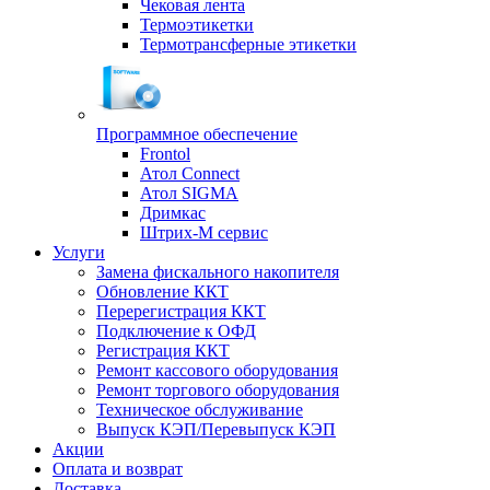
Чековая лента
Термоэтикетки
Термотрансферные этикетки
Программное обеспечение
Frontol
Атол Connect
Атол SIGMA
Дримкас
Штрих-М сервис
Услуги
Замена фискального накопителя
Обновление ККТ
Перерегистрация ККТ
Подключение к ОФД
Регистрация ККТ
Ремонт кассового оборудования
Ремонт торгового оборудования
Техническое обслуживание
Выпуск КЭП/Перевыпуск КЭП
Акции
Оплата и возврат
Доставка