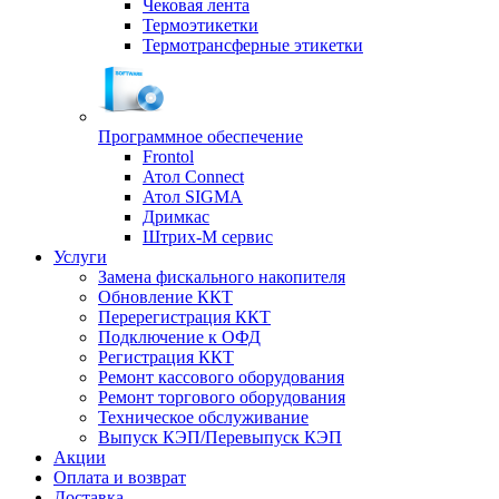
Чековая лента
Термоэтикетки
Термотрансферные этикетки
Программное обеспечение
Frontol
Атол Connect
Атол SIGMA
Дримкас
Штрих-М сервис
Услуги
Замена фискального накопителя
Обновление ККТ
Перерегистрация ККТ
Подключение к ОФД
Регистрация ККТ
Ремонт кассового оборудования
Ремонт торгового оборудования
Техническое обслуживание
Выпуск КЭП/Перевыпуск КЭП
Акции
Оплата и возврат
Доставка