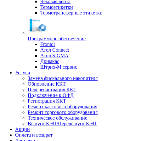
Чековая лента
Термоэтикетки
Термотрансферные этикетки
Программное обеспечение
Frontol
Атол Connect
Атол SIGMA
Дримкас
Штрих-М сервис
Услуги
Замена фискального накопителя
Обновление ККТ
Перерегистрация ККТ
Подключение к ОФД
Регистрация ККТ
Ремонт кассового оборудования
Ремонт торгового оборудования
Техническое обслуживание
Выпуск КЭП/Перевыпуск КЭП
Акции
Оплата и возврат
Доставка