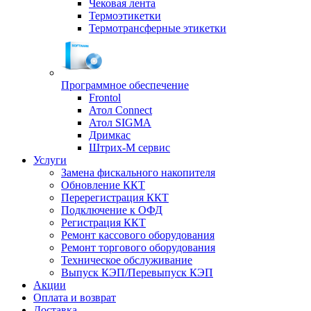
Чековая лента
Термоэтикетки
Термотрансферные этикетки
Программное обеспечение
Frontol
Атол Connect
Атол SIGMA
Дримкас
Штрих-М сервис
Услуги
Замена фискального накопителя
Обновление ККТ
Перерегистрация ККТ
Подключение к ОФД
Регистрация ККТ
Ремонт кассового оборудования
Ремонт торгового оборудования
Техническое обслуживание
Выпуск КЭП/Перевыпуск КЭП
Акции
Оплата и возврат
Доставка