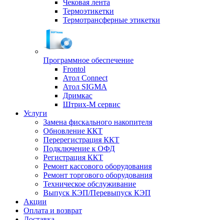
Чековая лента
Термоэтикетки
Термотрансферные этикетки
Программное обеспечение
Frontol
Атол Connect
Атол SIGMA
Дримкас
Штрих-М сервис
Услуги
Замена фискального накопителя
Обновление ККТ
Перерегистрация ККТ
Подключение к ОФД
Регистрация ККТ
Ремонт кассового оборудования
Ремонт торгового оборудования
Техническое обслуживание
Выпуск КЭП/Перевыпуск КЭП
Акции
Оплата и возврат
Доставка