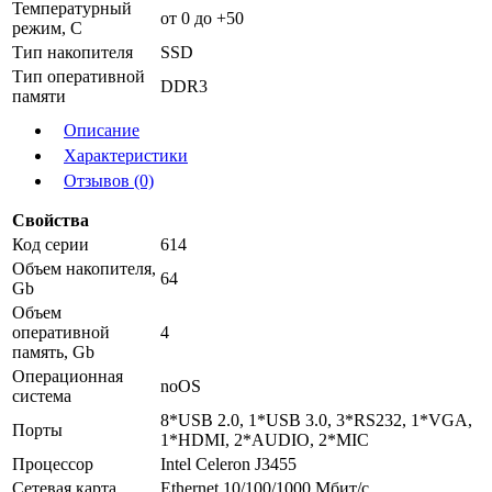
Температурный
от 0 до +50
режим, С
Тип накопителя
SSD
Тип оперативной
DDR3
памяти
Описание
Характеристики
Отзывов (0)
Свойства
Код серии
614
Объем накопителя,
64
Gb
Объем
оперативной
4
память, Gb
Операционная
noOS
система
8*USB 2.0, 1*USB 3.0, 3*RS232, 1*VGA,
Порты
1*HDMI, 2*AUDIO, 2*MIC
Процессор
Intel Celeron J3455
Сетевая карта
Ethernet 10/100/1000 Мбит/с