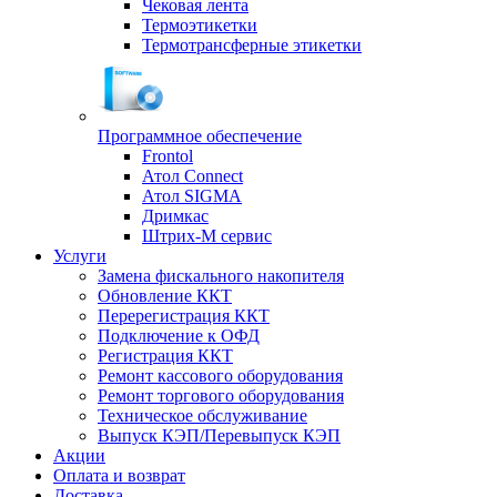
Чековая лента
Термоэтикетки
Термотрансферные этикетки
Программное обеспечение
Frontol
Атол Connect
Атол SIGMA
Дримкас
Штрих-М сервис
Услуги
Замена фискального накопителя
Обновление ККТ
Перерегистрация ККТ
Подключение к ОФД
Регистрация ККТ
Ремонт кассового оборудования
Ремонт торгового оборудования
Техническое обслуживание
Выпуск КЭП/Перевыпуск КЭП
Акции
Оплата и возврат
Доставка