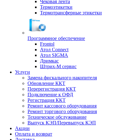
Чековая лента
Термоэтикетки
Термотрансферные этикетки
Программное обеспечение
Frontol
Атол Connect
Атол SIGMA
Дримкас
Штрих-М сервис
Услуги
Замена фискального накопителя
Обновление ККТ
Перерегистрация ККТ
Подключение к ОФД
Регистрация ККТ
Ремонт кассового оборудования
Ремонт торгового оборудования
Техническое обслуживание
Выпуск КЭП/Перевыпуск КЭП
Акции
Оплата и возврат
Доставка