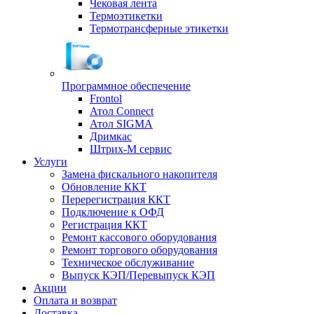
Чековая лента
Термоэтикетки
Термотрансферные этикетки
Программное обеспечение
Frontol
Атол Connect
Атол SIGMA
Дримкас
Штрих-М сервис
Услуги
Замена фискального накопителя
Обновление ККТ
Перерегистрация ККТ
Подключение к ОФД
Регистрация ККТ
Ремонт кассового оборудования
Ремонт торгового оборудования
Техническое обслуживание
Выпуск КЭП/Перевыпуск КЭП
Акции
Оплата и возврат
Доставка