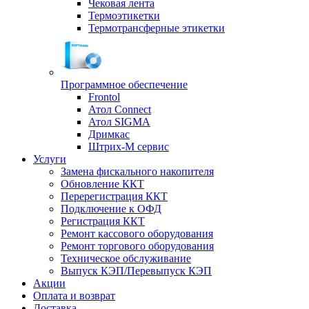
Чековая лента
Термоэтикетки
Термотрансферные этикетки
Программное обеспечение
Frontol
Атол Connect
Атол SIGMA
Дримкас
Штрих-М сервис
Услуги
Замена фискального накопителя
Обновление ККТ
Перерегистрация ККТ
Подключение к ОФД
Регистрация ККТ
Ремонт кассового оборудования
Ремонт торгового оборудования
Техническое обслуживание
Выпуск КЭП/Перевыпуск КЭП
Акции
Оплата и возврат
Доставка