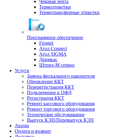
Чековая лента
Термоэтикетки
Термотрансферные этикетки
Программное обеспечение
Frontol
Атол Connect
Атол SIGMA
Дримкас
Штрих-М сервис
Услуги
Замена фискального накопителя
Обновление ККТ
Перерегистрация ККТ
Подключение к ОФД
Регистрация ККТ
Ремонт кассового оборудования
Ремонт торгового оборудования
Техническое обслуживание
Выпуск КЭП/Перевыпуск КЭП
Акции
Оплата и возврат
Доставка