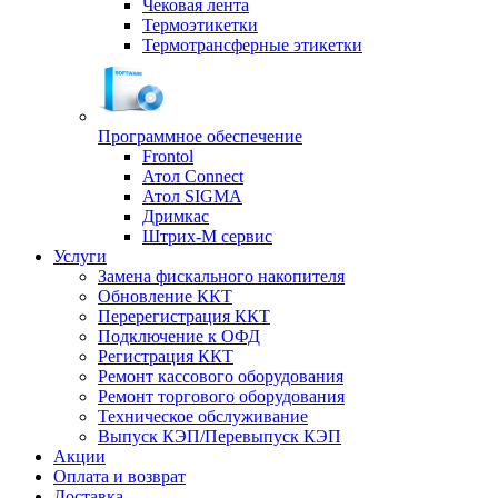
Чековая лента
Термоэтикетки
Термотрансферные этикетки
Программное обеспечение
Frontol
Атол Connect
Атол SIGMA
Дримкас
Штрих-М сервис
Услуги
Замена фискального накопителя
Обновление ККТ
Перерегистрация ККТ
Подключение к ОФД
Регистрация ККТ
Ремонт кассового оборудования
Ремонт торгового оборудования
Техническое обслуживание
Выпуск КЭП/Перевыпуск КЭП
Акции
Оплата и возврат
Доставка