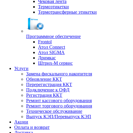
Чековая лента
Термоэтикетки
Термотрансферные этикетки
Программное обеспечение
Frontol
Атол Connect
Атол SIGMA
Дримкас
Штрих-М сервис
Услуги
Замена фискального накопителя
Обновление ККТ
Перерегистрация ККТ
Подключение к ОФД
Регистрация ККТ
Ремонт кассового оборудования
Ремонт торгового оборудования
Техническое обслуживание
Выпуск КЭП/Перевыпуск КЭП
Акции
Оплата и возврат
Доставка