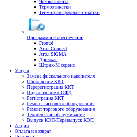
Чековая лента
Термоэтикетки
Термотрансферные этикетки
Программное обеспечение
Frontol
Атол Connect
Атол SIGMA
Дримкас
Штрих-М сервис
Услуги
Замена фискального накопителя
Обновление ККТ
Перерегистрация ККТ
Подключение к ОФД
Регистрация ККТ
Ремонт кассового оборудования
Ремонт торгового оборудования
Техническое обслуживание
Выпуск КЭП/Перевыпуск КЭП
Акции
Оплата и возврат
Доставка