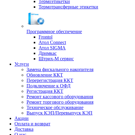
Термоэтикетки
Термотрансферные этикетки
Программное обеспечение
Frontol
Атол Connect
Атол SIGMA
Дримкас
Штрих-М сервис
Услуги
Замена фискального накопителя
Обновление ККТ
Перерегистрация ККТ
Подключение к ОФД
Регистрация ККТ
Ремонт кассового оборудования
Ремонт торгового оборудования
Техническое обслуживание
Выпуск КЭП/Перевыпуск КЭП
Акции
Оплата и возврат
Доставка
О нас