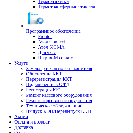
Термоэтикетки
Термотрансферные этикетки
Программное обеспечение
Frontol
Атол Connect
Атол SIGMA
Дримкас
Штрих-М сервис
Услуги
Замена фискального накопителя
Обновление ККТ
Перерегистрация ККТ
Подключение к ОФД
Регистрация ККТ
Ремонт кассового оборудования
Ремонт торгового оборудования
Техническое обслуживание
Выпуск КЭП/Перевыпуск КЭП
Акции
Оплата и возврат
Доставка
О нас