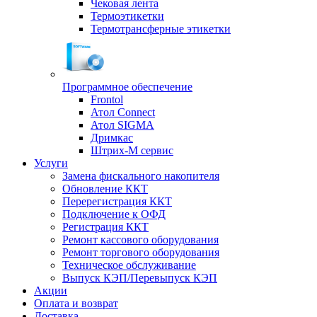
Чековая лента
Термоэтикетки
Термотрансферные этикетки
Программное обеспечение
Frontol
Атол Connect
Атол SIGMA
Дримкас
Штрих-М сервис
Услуги
Замена фискального накопителя
Обновление ККТ
Перерегистрация ККТ
Подключение к ОФД
Регистрация ККТ
Ремонт кассового оборудования
Ремонт торгового оборудования
Техническое обслуживание
Выпуск КЭП/Перевыпуск КЭП
Акции
Оплата и возврат
Доставка