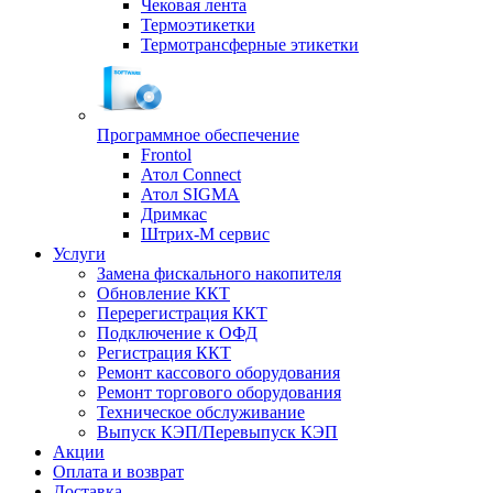
Чековая лента
Термоэтикетки
Термотрансферные этикетки
Программное обеспечение
Frontol
Атол Connect
Атол SIGMA
Дримкас
Штрих-М сервис
Услуги
Замена фискального накопителя
Обновление ККТ
Перерегистрация ККТ
Подключение к ОФД
Регистрация ККТ
Ремонт кассового оборудования
Ремонт торгового оборудования
Техническое обслуживание
Выпуск КЭП/Перевыпуск КЭП
Акции
Оплата и возврат
Доставка