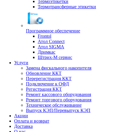
Термоэтикетки
Термотрансферные этикетки
Программное обеспечение
Frontol
Атол Connect
Атол SIGMA
Дримкас
Штрих-М сервис
Услуги
Замена фискального накопителя
Обновление ККТ
Перерегистрация ККТ
Подключение к ОФД
Регистрация ККТ
Ремонт кассового оборудования
Ремонт торгового оборудования
Техническое обслуживание
Выпуск КЭП/Перевыпуск КЭП
Акции
Оплата и возврат
Доставка
О нас