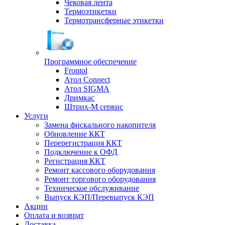
Чековая лента
Термоэтикетки
Термотрансферные этикетки
Программное обеспечение
Frontol
Атол Connect
Атол SIGMA
Дримкас
Штрих-М сервис
Услуги
Замена фискального накопителя
Обновление ККТ
Перерегистрация ККТ
Подключение к ОФД
Регистрация ККТ
Ремонт кассового оборудования
Ремонт торгового оборудования
Техническое обслуживание
Выпуск КЭП/Перевыпуск КЭП
Акции
Оплата и возврат
Доставка