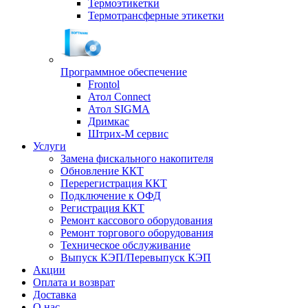
Термоэтикетки
Термотрансферные этикетки
Программное обеспечение
Frontol
Атол Connect
Атол SIGMA
Дримкас
Штрих-М сервис
Услуги
Замена фискального накопителя
Обновление ККТ
Перерегистрация ККТ
Подключение к ОФД
Регистрация ККТ
Ремонт кассового оборудования
Ремонт торгового оборудования
Техническое обслуживание
Выпуск КЭП/Перевыпуск КЭП
Акции
Оплата и возврат
Доставка
О нас