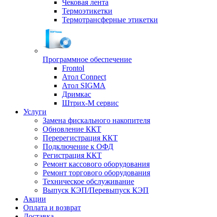
Чековая лента
Термоэтикетки
Термотрансферные этикетки
Программное обеспечение
Frontol
Атол Connect
Атол SIGMA
Дримкас
Штрих-М сервис
Услуги
Замена фискального накопителя
Обновление ККТ
Перерегистрация ККТ
Подключение к ОФД
Регистрация ККТ
Ремонт кассового оборудования
Ремонт торгового оборудования
Техническое обслуживание
Выпуск КЭП/Перевыпуск КЭП
Акции
Оплата и возврат
Доставка