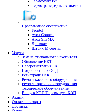
Термоэтикетки
Термотрансферные этикетки
Программное обеспечение
Frontol
Атол Connect
Атол SIGMA
Дримкас
Штрих-М сервис
Услуги
Замена фискального накопителя
Обновление ККТ
Перерегистрация ККТ
Подключение к ОФД
Регистрация ККТ
Ремонт кассового оборудования
Ремонт торгового оборудования
Техническое обслуживание
Выпуск КЭП/Перевыпуск КЭП
Акции
Оплата и возврат
Доставка
О нас