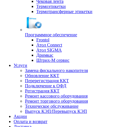
Чековая лента
Термоэтикетки
Термотрансферные этикетки
Программное обеспечение
Frontol
Атол Connect
Атол SIGMA
Дримкас
Штрих-М сервис
Услуги
Замена фискального накопителя
Обновление ККТ
Перерегистрация ККТ
Подключение к ОФД
Регистрация ККТ
Ремонт кассового оборудования
Ремонт торгового оборудования
Техническое обслуживание
Выпуск КЭП/Перевыпуск КЭП
Акции
Оплата и возврат
Доставка